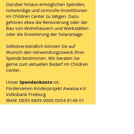
Darüber hinaus ermöglichen Spenden,
notwendige und sinnvolle Investitionen
im Children Center zu tätigen. Dazu
gehören etwa die Renovierung oder der
Bau von Wohnhäusern und Werkstätten
oder die Erweiterung der Solaranlage.
Selbstverständlich können Sie auf
Wunsch den Verwendungszweck Ihrer
Spende bestimmen. Wir beraten Sie
gerne zum aktuellen Bedarf im Children
Center.
Unser
Spendenkonto
ist:
Förderverein Kinderprojekt Awassa e.V.
Volksbank Freiburg
IBAN: DE93 6809 0000 0054 8148 01
BIC: GENODE61FR1
Spendeneingänge ohne Nennung eines
Zwecks werden sowohl für aktuelle
konkrete Projekte wie auch für den