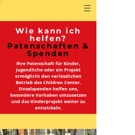
Wie kann ich
helfen?
Patenschaften &
Spenden
Ihre Patenschaft für Kinder,
Jugendliche oder ein Projekt
ermöglicht den verlässlichen
Betrieb des Children Center.
Einzelspenden helfen uns,
besondere Vorhaben umzusetzen
und das Kinderprojekt weiter zu
entwickeln.