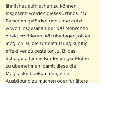
ähnliches aufmachen zu können. 
Insgesamt werden dieses Jahr ca. 45 
Personen gefördert und unterstützt, 
wovon insgesamt über 100 Menschen 
direkt profitieren. Wir überlegen, ob es 
möglich ist, die Unterstützung künftig 
effektiver zu gestalten, z. B. das 
Schulgeld für die Kinder junger Mütter 
zu übernehmen, damit diese die 
Möglichkeit bekommen, eine 
Ausbildung zu machen oder für ältere 
und behinderte Menschen eine 
Krankenversicherung zu übernehmen …
Übrigens:
 Hawassa gilt als ein zentraler 
Knotenpunkt für einen der größten 
“Migrationskorridore” Afrikas. Vom UN-
Flüchtlingskommissariat bis zu den 