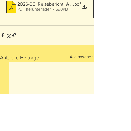
2026-06_Reisebericht_Awassa_Matilda_Roth-Condic_Li
.pdf
PDF herunterladen • 690KB
Alle ansehen
Aktuelle Beiträge